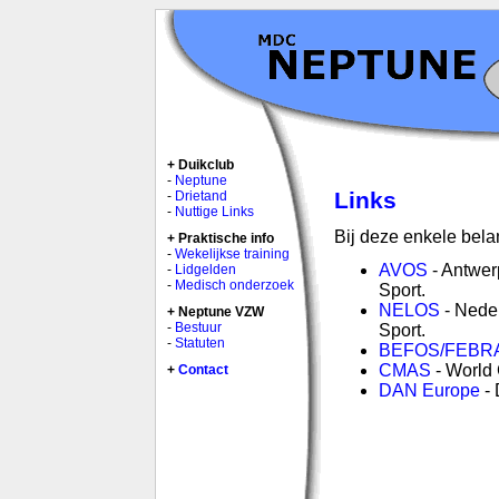
Duikclub
Neptune
Links
Drietand
Nuttige Links
Bij deze enkele belan
Praktische info
Wekelijkse training
AVOS
- Antwer
Lidgelden
Medisch onderzoek
Sport.
NELOS
- Nede
Neptune VZW
Bestuur
Sport.
Statuten
BEFOS/FEBR
CMAS
- World 
Contact
DAN Europe
- 